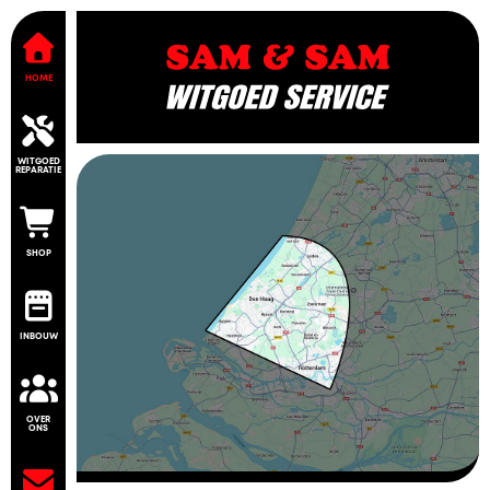
HOME
WITGOED
REPARATIE
SHOP
INBOUW
OVER
ONS