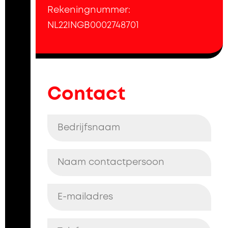
Rekeningnummer:
NL22INGB0002748701
Contact